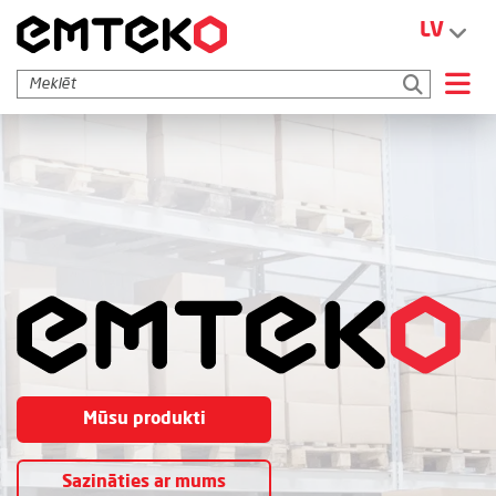
<
LV
Mūsu produkti
Sazināties ar mums