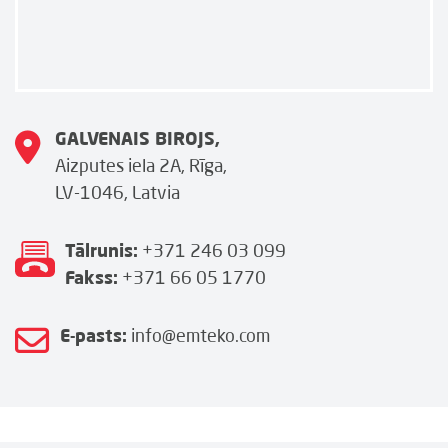
GALVENAIS BIROJS,
Aizputes iela 2A, Rīga,
LV-1046, Latvia
Tālrunis:
+371 246 03 099
Fakss:
+371 66 05 1770
E-pasts:
info@emteko.com