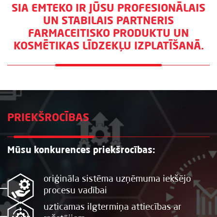
SIA EMTEKO IR JŪSU PROFESIONĀLAIS
UN STABILAIS PARTNERIS
FARMACEITISKO PRODUKTU UN
KOSMĒTIKAS LĪDZEKĻU IZPLATĪŠANĀ.
PRIEKŠROCĪBAS
Mūsu konkurences priekšrocības:
oriģināla sistēma uzņēmuma iekšējo
procesu vadībai
uzticamas ilgtermiņa attiecības ar