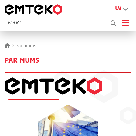
<
LV
>
Par mums
PAR MUMS