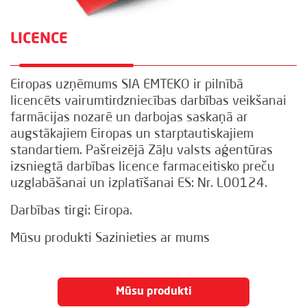
LICENCE
Eiropas uzņēmums SIA EMTEKO ir pilnībā
licencēts vairumtirdzniecības darbības veikšanai
farmācijas nozarē un darbojas saskaņā ar
augstākajiem Eiropas un starptautiskajiem
standartiem. Pašreizējā Zāļu valsts aģentūras
izsniegtā darbības licence farmaceitisko preču
uzglabāšanai un izplatīšanai ES: Nr. L00124.
Darbības tirgi: Eiropa.
Mūsu produkti
Sazinieties ar mums
Mūsu produkti