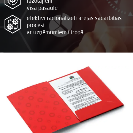
ražotājiem
visā pasaulē
efektīvi racionalizēti ārējās sadarbības
procesi
ar uzņēmumiem Eiropā